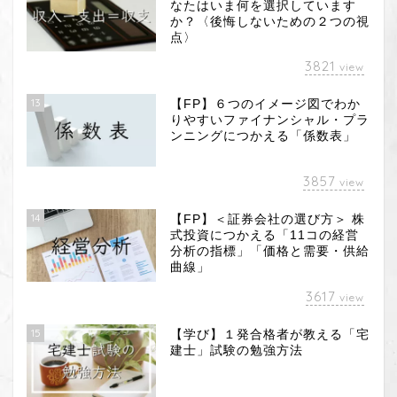
なたはいま何を選択しています
か？〈後悔しないための２つの視
点〉
3821
view
13
【FP】６つのイメージ図でわか
りやすいファイナンシャル・プラ
ンニングにつかえる「係数表」
3857
view
14
【FP】＜証券会社の選び方＞ 株
式投資につかえる「11コの経営
分析の指標」「価格と需要・供給
曲線」
3617
view
15
【学び】１発合格者が教える「宅
建士」試験の勉強方法