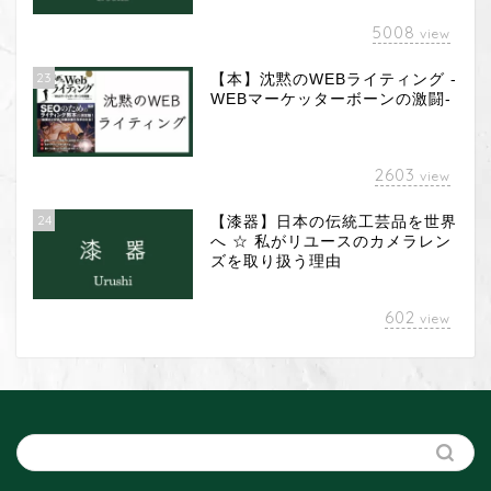
5008
view
23
【本】沈黙のWEBライティング -
WEBマーケッターボーンの激闘-
2603
view
24
【漆器】日本の伝統工芸品を世界
へ ☆ 私がリユースのカメラレン
ズを取り扱う理由
カメラレンズ
602
view
漆 器
Web
クラウド会計