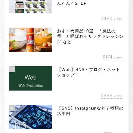
んたん４STEP
3490
view
6
おすすめ商品10選 「魔法の
雫」と呼ばれるサラダドレッシン
グ など
3174
view
7
【Web】SNS・ブログ・ネット
ショップ
5999
view
8
【SNS】Instagramなど７種類の
活用例