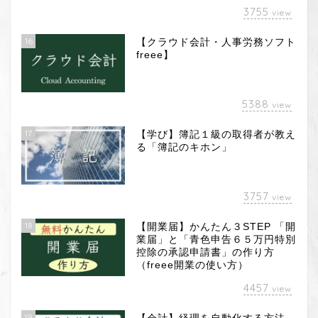
3755
view
16
【クラウド会計・人事労務ソフト
freee】
5388
view
17
【学び】簿記１級の取得者が教え
る「簿記のキホン」
3757
view
18
【開業届】かんたん３STEP 「開
業届」と「青色申告６５万円特別
控除の承認申請書」の作り方
（freee開業の使い方）
4457
view
19