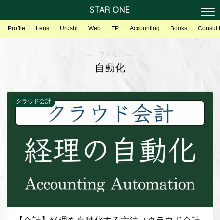
STAR ONE
Profile
Lens
Urushi
Web
FP
Accounting
Books
Consult
― TAG ―
自動化
クラウド会計