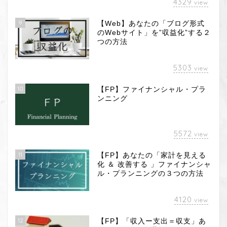
4329
view
9
【Web】あなたの「ブログ形式
のWebサイト」を”収益化”する２
つの方法
5303
view
10
【FP】ファイナンシャル・プラ
ンニング
5572
view
11
【FP】あなたの「家計を見える
化 ＆ 改善する 」ファイナンシャ
ル・プランニングの３つの方法
4120
view
12
【FP】「収入ー支出＝収支」あ