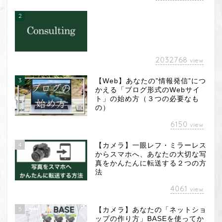
2
2032768
view
3
【Web】あなたの”情報発信”につ
かえる「ブログ形式のWebサイ
ト」の始め方（３つの必要なも
の）
6150
view
4
【カメラ】一眼レフ・ミラーレス
からスマホへ、あなたの大切な写
真をかんたんに転送する２つの方
法
4061
view
5
【カメラ】あなたの「ネットショ
ップの作り方」BASEを使ってか