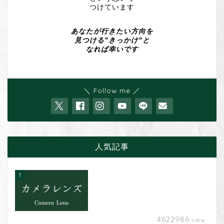
つけています
あなたが行きたい方向を
見つける"きっかけ"と
なれば幸いです
＼ Follow me ／
人気記事
1
4622986
view