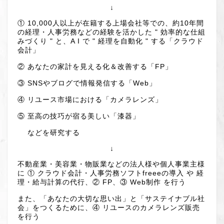
↓
① 10,000人以上が在籍する上場会社等での、約10年間
の経理・人事労務などの経験を活かした " 効率的な仕組
みづくり " と、A I で " 経理を自動化 " する「クラウド
会計」
② あなたの家計を見える化＆改善する「FP」
③ SNSやブログで情報発信する「Web」
④ リユース市場における「カメラレンズ」
⑤ 至高の技巧が宿る美しい「漆器」
などを研究する
↓
不動産業・美容業・物販業などの法人様や個人事業主様
に ① クラウド会計・人事労務ソフトfreeeの導入 や 経
理・給与計算の代行、② FP、③ Web制作 を行う
また、「あなたの大切な思い出」と「サステイナブル社
会」をつくるために、④ リユースのカメラレンズ販売
を行う