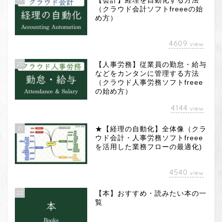
【会計】経理を自動化する方法
（クラウド会計ソフトfreeeの始
め方）
4609
view
20
【人事労務】従業員の勤怠・給与
などをカンタンに管理する方法
（クラウド人事労務ソフトfreee
の始め方）
4144
view
21
★【経理の自動化】全体像（クラ
ウド会計・人事労務ソフトfreee
を活用した業務フローの最適化)
4540
view
22
【本】おすすめ・読みたい本の一
覧