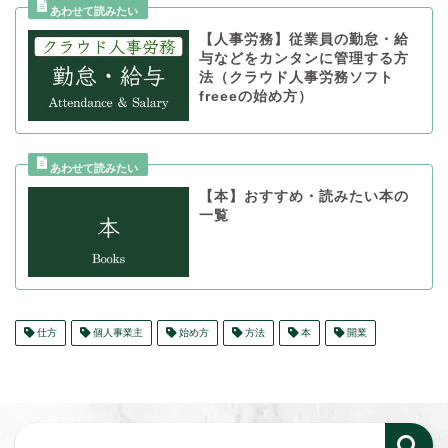
【人事労務】従業員の勤怠・給
与などをカンタンに管理する方
法（クラウド人事労務ソフト
freeeの始め方）
【本】おすすめ・読みたい本の
一覧
仕方
個人事業主
始め方
方法
本
開業