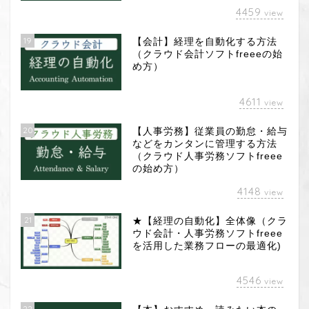
4459
view
19
【会計】経理を自動化する方法
（クラウド会計ソフトfreeeの始
め方）
4611
view
20
【人事労務】従業員の勤怠・給与
などをカンタンに管理する方法
（クラウド人事労務ソフトfreee
の始め方）
4148
view
21
★【経理の自動化】全体像（クラ
ウド会計・人事労務ソフトfreee
を活用した業務フローの最適化)
4546
view
22