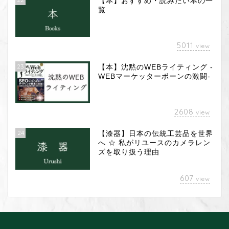
【本】おすすめ・読みたい本の一
覧
5011
view
23
【本】沈黙のWEBライティング -
WEBマーケッターボーンの激闘-
2608
view
24
【漆器】日本の伝統工芸品を世界
へ ☆ 私がリユースのカメラレン
ズを取り扱う理由
カメラレンズ
607
view
漆 器
Web