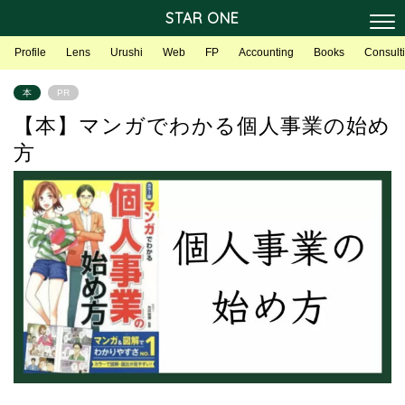
STAR ONE
Profile
Lens
Urushi
Web
FP
Accounting
Books
Consult
本
PR
【本】マンガでわかる個人事業の始め
方