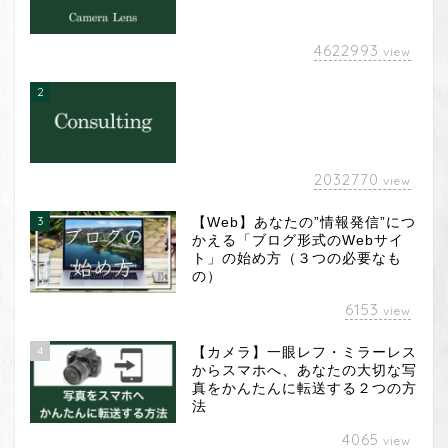
4622993
view
2
2032770
view
3
【Web】あなたの”情報発信”につ
かえる「ブログ形式のWebサイ
ト」の始め方（３つの必要なも
の）
6153
view
4
【カメラ】一眼レフ・ミラーレス
からスマホへ、あなたの大切な写
真をかんたんに転送する２つの方
法
4065
view