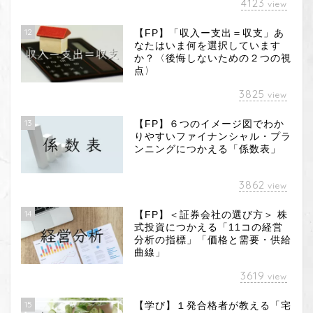
4123
view
12
【FP】「収入ー支出＝収支」あ
なたはいま何を選択しています
か？〈後悔しないための２つの視
点〉
3825
view
13
【FP】６つのイメージ図でわか
りやすいファイナンシャル・プラ
ンニングにつかえる「係数表」
3862
view
14
【FP】＜証券会社の選び方＞ 株
式投資につかえる「11コの経営
分析の指標」「価格と需要・供給
曲線」
3619
view
15
【学び】１発合格者が教える「宅