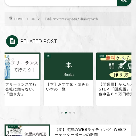
HOME
本
【本】マンガでわかる個人事業の始め方
RELATED POST
Web
開業
本】おすすめ・読みた
【開業届】かんたん３
【本】沈黙のWEBラ
本の一覧
STEP 「開業届」と「青
ィング -WEBマーケ
色申告６５万円特別控...
ーボーンの激闘-
【本】沈黙のWEBライティング -WEBマ
ーケッターボーンの激闘-