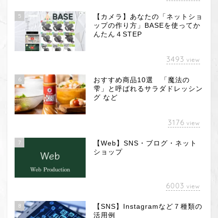
5
【カメラ】あなたの「ネットショ
ップの作り方」BASEを使ってか
んたん４STEP
3493
view
6
おすすめ商品10選 「魔法の
雫」と呼ばれるサラダドレッシン
グ など
3176
view
7
【Web】SNS・ブログ・ネット
ショップ
6003
view
8
【SNS】Instagramなど７種類の
活用例