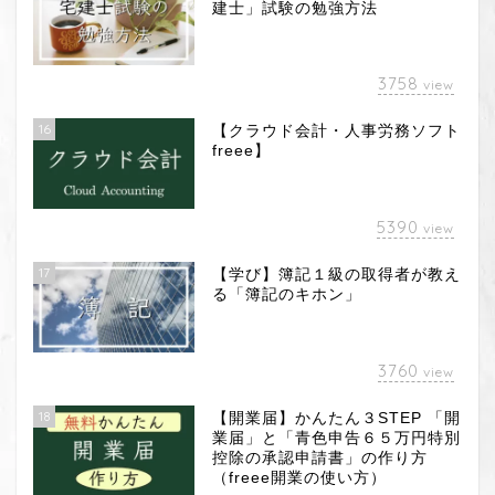
建士」試験の勉強方法
3758
view
16
【クラウド会計・人事労務ソフト
freee】
5390
view
17
【学び】簿記１級の取得者が教え
る「簿記のキホン」
3760
view
18
【開業届】かんたん３STEP 「開
業届」と「青色申告６５万円特別
控除の承認申請書」の作り方
（freee開業の使い方）