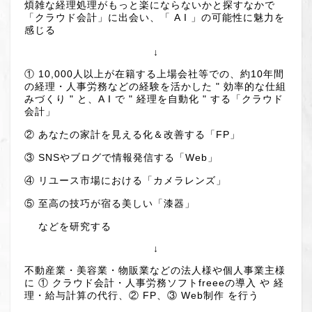
煩雑な経理処理がもっと楽にならないかと探すなかで
「クラウド会計」に出会い、「 A I 」の可能性に魅力を
感じる
↓
① 10,000人以上が在籍する上場会社等での、約10年間
の経理・人事労務などの経験を活かした " 効率的な仕組
みづくり " と、A I で " 経理を自動化 " する「クラウド
会計」
② あなたの家計を見える化＆改善する「FP」
③ SNSやブログで情報発信する「Web」
④ リユース市場における「カメラレンズ」
⑤ 至高の技巧が宿る美しい「漆器」
などを研究する
↓
不動産業・美容業・物販業などの法人様や個人事業主様
に ① クラウド会計・人事労務ソフトfreeeの導入 や 経
理・給与計算の代行、② FP、③ Web制作 を行う