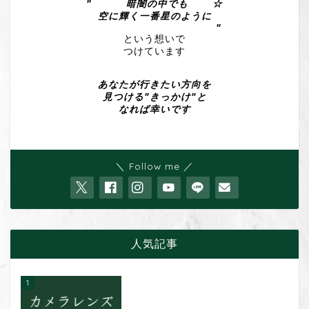
" 暗闇の中でも ☆
空に輝く一番星のように
"
という想いで
つけています
あなたが行きたい方向を
見つける"きっかけ"と
なれば幸いです
＼ Follow me ／
人気記事
1