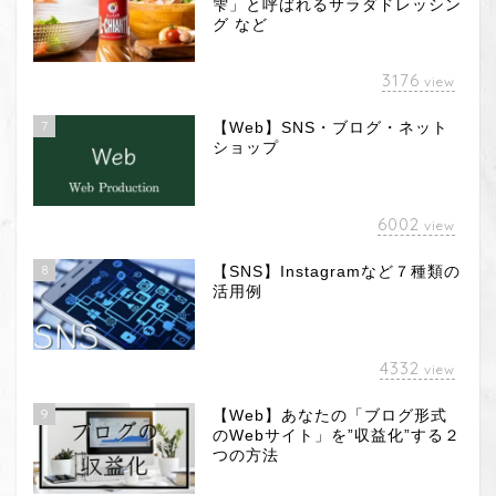
雫」と呼ばれるサラダドレッシン
グ など
3176
view
7
【Web】SNS・ブログ・ネット
ショップ
6002
view
8
【SNS】Instagramなど７種類の
活用例
4332
view
9
【Web】あなたの「ブログ形式
のWebサイト」を”収益化”する２
つの方法