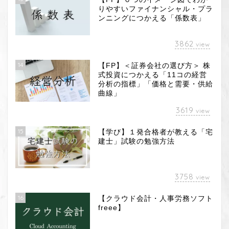
りやすいファイナンシャル・プラ
ンニングにつかえる「係数表」
3862
view
14
【FP】＜証券会社の選び方＞ 株
式投資につかえる「11コの経営
分析の指標」「価格と需要・供給
曲線」
3619
view
15
【学び】１発合格者が教える「宅
建士」試験の勉強方法
3758
view
16
【クラウド会計・人事労務ソフト
freee】