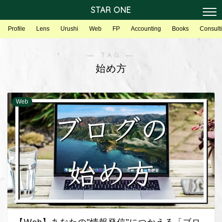
STAR ONE
Profile
Lens
Urushi
Web
FP
Accounting
Books
Consult
― TAG ―
始め方
Web