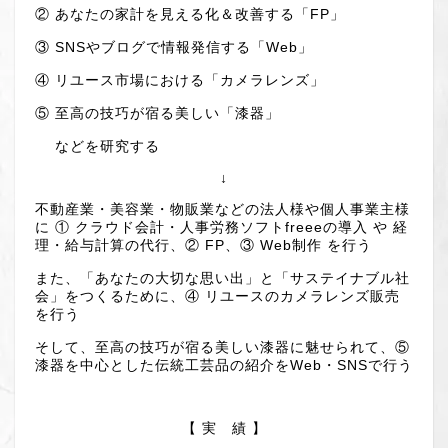
② あなたの家計を見える化＆改善する「FP」
③ SNSやブログで情報発信する「Web」
④ リユース市場における「カメラレンズ」
⑤ 至高の技巧が宿る美しい「漆器」
などを研究する
↓
不動産業・美容業・物販業などの法人様や個人事業主様
に ① クラウド会計・人事労務ソフトfreeeの導入 や 経
理・給与計算の代行、② FP、③ Web制作 を行う
また、「あなたの大切な思い出」と「サステイナブル社
会」をつくるために、④ リユースのカメラレンズ販売
を行う
そして、至高の技巧が宿る美しい漆器に魅せられて、⑤
漆器を中心とした伝統工芸品の紹介をWeb・SNSで行う
【 実 績 】