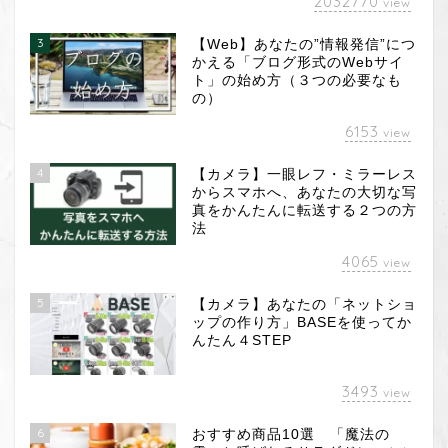
2032770
view
3
【Web】あなたの”情報発信”につ
かえる「ブログ形式のWebサイ
ト」の始め方（３つの必要なも
の）
6153
view
4
【カメラ】一眼レフ・ミラーレス
からスマホへ、あなたの大切な写
真をかんたんに転送する２つの方
法
4065
view
5
【カメラ】あなたの「ネットショ
ップの作り方」BASEを使ってか
んたん４STEP
3493
view
6
おすすめ商品10選 「魔法の