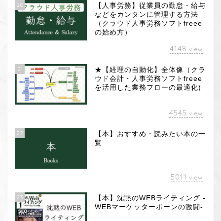
20
【人事労務】従業員の勤怠・給与
などをカンタンに管理する方法
（クラウド人事労務ソフトfreee
の始め方）
4148
view
21
★【経理の自動化】全体像（クラ
ウド会計・人事労務ソフトfreee
を活用した業務フローの最適化)
4545
view
22
【本】おすすめ・読みたい本の一
覧
5011
view
23
【本】沈黙のWEBライティング -
WEBマーケッターボーンの激闘-