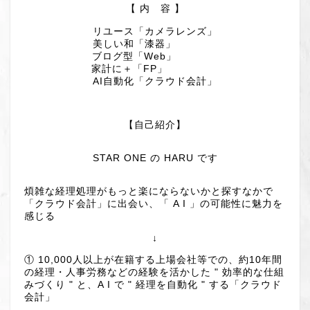
【 内 容 】
リユース「カメラレンズ」
美しい和「漆器」
ブログ型「Web」
家計に＋「FP」
AI自動化「クラウド会計」
【自己紹介】
STAR ONE の HARU です
煩雑な経理処理がもっと楽にならないかと探すなかで
「クラウド会計」に出会い、「 A I 」の可能性に魅力を
感じる
↓
① 10,000人以上が在籍する上場会社等での、約10年間
の経理・人事労務などの経験を活かした " 効率的な仕組
みづくり " と、A I で " 経理を自動化 " する「クラウド
会計」