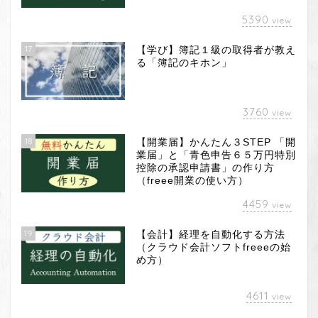
5390
view
17
【学び】簿記１級の取得者が教え
る「簿記のキホン」
3760
view
18
【開業届】かんたん３STEP 「開
業届」と「青色申告６５万円特別
控除の承認申請書」の作り方
（freee開業の使い方）
4459
view
19
【会計】経理を自動化する方法
（クラウド会計ソフトfreeeの始
め方）
4611
view