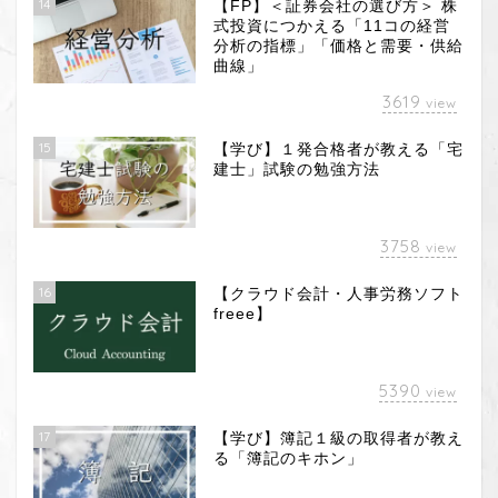
14
【FP】＜証券会社の選び方＞ 株
式投資につかえる「11コの経営
分析の指標」「価格と需要・供給
曲線」
3619
view
15
【学び】１発合格者が教える「宅
建士」試験の勉強方法
3758
view
16
【クラウド会計・人事労務ソフト
freee】
5390
view
17
【学び】簿記１級の取得者が教え
る「簿記のキホン」