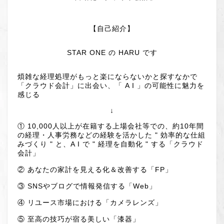
【自己紹介】
STAR ONE の HARU です
煩雑な経理処理がもっと楽にならないかと探すなかで
「クラウド会計」に出会い、「 A I 」の可能性に魅力を
感じる
↓
① 10,000人以上が在籍する上場会社等での、約10年間
の経理・人事労務などの経験を活かした " 効率的な仕組
みづくり " と、A I で " 経理を自動化 " する「クラウド
会計」
② あなたの家計を見える化＆改善する「FP」
③ SNSやブログで情報発信する「Web」
④ リユース市場における「カメラレンズ」
⑤ 至高の技巧が宿る美しい「漆器」