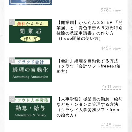
3760
view
18
【開業届】かんたん３STEP 「開
業届」と「青色申告６５万円特別
控除の承認申請書」の作り方
（freee開業の使い方）
4459
view
19
【会計】経理を自動化する方法
（クラウド会計ソフトfreeeの始
め方）
4611
view
20
【人事労務】従業員の勤怠・給与
などをカンタンに管理する方法
（クラウド人事労務ソフトfreee
の始め方）
4148
view