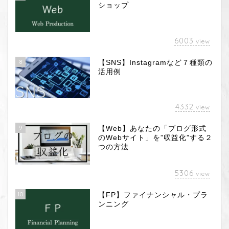
ショップ
6003
view
8
【SNS】Instagramなど７種類の
活用例
4332
view
9
【Web】あなたの「ブログ形式
のWebサイト」を”収益化”する２
つの方法
5306
view
10
【FP】ファイナンシャル・プラ
ンニング