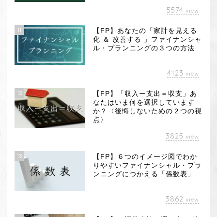
5574
view
11
【FP】あなたの「家計を見える
化 ＆ 改善する 」ファイナンシャ
ル・プランニングの３つの方法
4123
view
12
【FP】「収入ー支出＝収支」あ
なたはいま何を選択しています
か？〈後悔しないための２つの視
点〉
3825
view
13
【FP】６つのイメージ図でわか
りやすいファイナンシャル・プラ
ンニングにつかえる「係数表」
3862
view