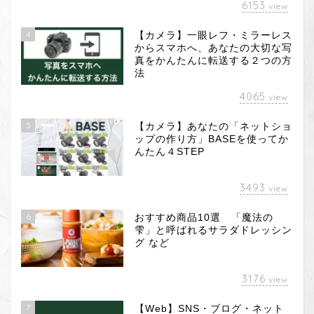
6153
view
4
【カメラ】一眼レフ・ミラーレス
からスマホへ、あなたの大切な写
真をかんたんに転送する２つの方
法
4065
view
5
【カメラ】あなたの「ネットショ
ップの作り方」BASEを使ってか
んたん４STEP
3493
view
6
おすすめ商品10選 「魔法の
雫」と呼ばれるサラダドレッシン
グ など
3176
view
7
【Web】SNS・ブログ・ネット