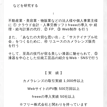
などを研究する
↓
不動産業・美容業・物販業などの法人様や個人事業主様
に ① クラウド会計・人事労務ソフトfreeeの導入 や 経
理・給与計算の代行、② FP、③ Web制作 を行う
また、「あなたの大切な思い出」と「サステイナブル社
会」をつくるために、④ リユースのカメラレンズ販売
を行う
そして、至高の技巧が宿る美しい漆器に魅せられて、⑤
漆器を中心とした伝統工芸品の紹介をWeb・SNSで行う
【 実 績 】
カメラレンズの取引実績 1,000件以上
WebサイトのPV数 500万回以上
freeeの導入実績 50社以上
※フリー株式会社と関わりを持っています