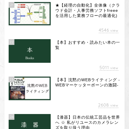
21
★【経理の自動化】全体像（クラ
ウド会計・人事労務ソフトfreee
を活用した業務フローの最適化)
4546
view
22
【本】おすすめ・読みたい本の一
覧
5011
view
23
【本】沈黙のWEBライティング -
WEBマーケッターボーンの激闘-
2608
view
24
【漆器】日本の伝統工芸品を世界
へ ☆ 私がリユースのカメラレン
ズを取り扱う理由