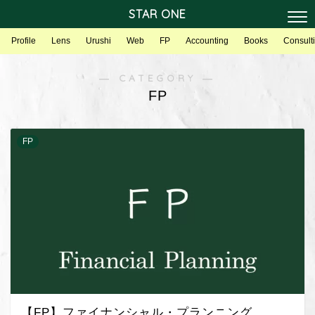
STAR ONE
Profile
Lens
Urushi
Web
FP
Accounting
Books
Consult
― CATEGORY ―
FP
FP
【FP】ファイナンシャル・プランニング