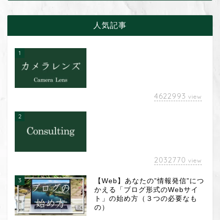
人気記事
1
4622993
view
2
2032770
view
3
【Web】あなたの”情報発信”につ
かえる「ブログ形式のWebサイ
ト」の始め方（３つの必要なも
の）